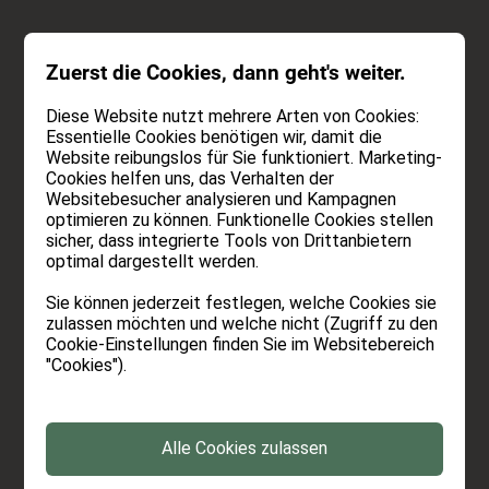
ANFRAGEN
Zuerst die Cookies, dann geht's weiter.
BUCHEN
Diese Website nutzt mehrere Arten von Cookies:
Essentielle Cookies benötigen wir, damit die
Website reibungslos für Sie funktioniert. Marketing-
Cookies helfen uns, das Verhalten der
Websitebesucher analysieren und Kampagnen
Pool mit Ausblick.
optimieren zu können. Funktionelle Cookies stellen
sicher, dass integrierte Tools von Drittanbietern
Backofen Sauna mit
optimal dargestellt werden.
Traumblick.
Sie können jederzeit festlegen, welche Cookies sie
zulassen möchten und welche nicht (Zugriff zu den
Cookie-Einstellungen finden Sie im Websitebereich
Wir haben einen Pool mit Self-Service-Bar. Mit
"Cookies").
unschlagbaren Aussicht. Und keine Sorge: ganz
die klassischen Handtuch-Reservierer haben wir
nicht, denn bei uns stellt Mann und Frau sich die
Alle Cookies zulassen
Liegen ganz schön selbst auf. Der Vorteil: auch