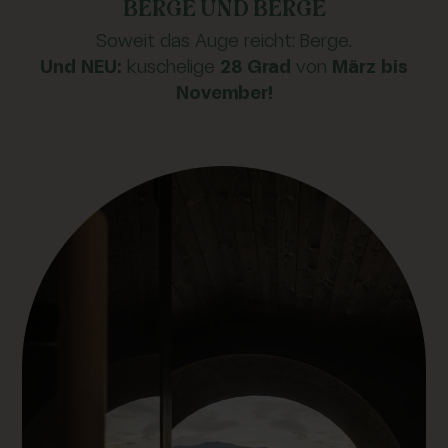
BERGE UND BERGE
Soweit das Auge reicht: Berge.
Und NEU:
kuschelige
28 Grad
von
März bis
November!