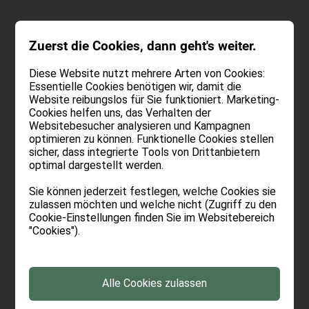
ANFRAGEN
Zuerst die Cookies, dann geht's weiter.
BUCHEN
Diese Website nutzt mehrere Arten von Cookies:
Essentielle Cookies benötigen wir, damit die
24.06.2026
-
Lesezeit:
4 Minuten
Website reibungslos für Sie funktioniert. Marketing-
Cookies helfen uns, das Verhalten der
Websitebesucher analysieren und Kampagnen
Lauwandspitze – der Gipfel mit
optimieren zu können. Funktionelle Cookies stellen
Aussichtsgarantie
sicher, dass integrierte Tools von Drittanbietern
optimal dargestellt werden.
Manche Berge müssen sich erst beweisen. Die
Sie können jederzeit festlegen, welche Cookies sie
Lauwandspitze gehört nicht dazu. Wer einmal
zulassen möchten und welche nicht (Zugriff zu den
oben gestanden hat, versteht schnell, warum
Cookie-Einstellungen finden Sie im Websitebereich
"Cookies").
dieser Gipfel zu unseren Lieblingswanderungen
rund um Schenna gehört.
Großartige Aussichten, abwechslungsreiche
Alle Cookies zulassen
Wege, eine gemütliche Hütte unterwegs und