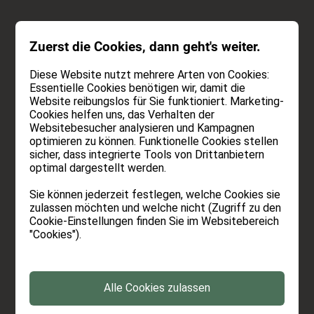
ANFRAGEN
Zuerst die Cookies, dann geht's weiter.
BUCHEN
Diese Website nutzt mehrere Arten von Cookies:
Essentielle Cookies benötigen wir, damit die
17.06.2026
-
Lesezeit:
6 Minuten
Website reibungslos für Sie funktioniert. Marketing-
Cookies helfen uns, das Verhalten der
Websitebesucher analysieren und Kampagnen
Waalweg Schenna - Die schönste
optimieren zu können. Funktionelle Cookies stellen
Genusswanderung in Südtirol
sicher, dass integrierte Tools von Drittanbietern
optimal dargestellt werden.
Wer zum ersten Mal Urlaub in Südtirol macht,
Sie können jederzeit festlegen, welche Cookies sie
stolpert früher oder später über ein Wort, das
zulassen möchten und welche nicht (Zugriff zu den
man außerhalb der Alpen kaum hört: Waalweg.
Cookie-Einstellungen finden Sie im Websitebereich
"Cookies").
Und fast jeder stellt sich dieselbe Frage: Was ist
eigentlich ein Waal? Die Antwort führt mehrere
hundert Jahre zurück – und zu einer der
Alle Cookies zulassen
schönsten Wanderarten, die Südtirol zu bieten