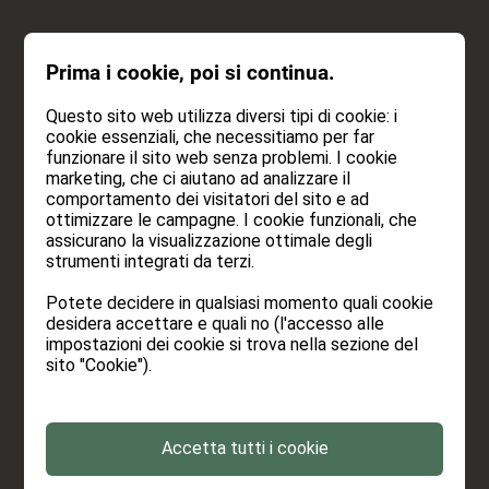
RICHIEDI
Prima i cookie, poi si continua.
PRENOTA
Questo sito web utilizza diversi tipi di cookie: i
cookie essenziali, che necessitiamo per far
funzionare il sito web senza problemi. I cookie
marketing, che ci aiutano ad analizzare il
comportamento dei visitatori del sito e ad
Mangiare e bere.
ottimizzare le campagne. I cookie funzionali, che
assicurano la visualizzazione ottimale degli
Bene.
strumenti integrati da terzi.
Potete decidere in qualsiasi momento quali cookie
Stephan gestisce il nuovo bar e prepara
desidera accettare e quali no (l'accesso alle
impostazioni dei cookie si trova nella sezione del
bevande fresche. Rita è in cucina la sera e
sito "Cookie").
cucina pochi ma deliziosi piatti per il ristorante
interno, che è riservato ai nostri ospiti (chiuso il
sabato e la domenica). Helmuth e Brigitte
Accetta tutti i cookie
servono. Fate attenzione a Helmuth e alle sue