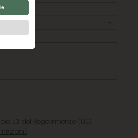
ie
AESE*
Italia
ticolo 13 del Regolamento (UE)
rmazioni)