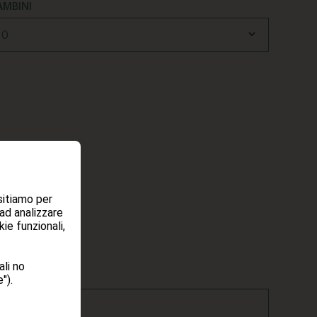
AMBINI
sitiamo per
 ad analizzare
ie funzionali,
li no
OGNOME*
").