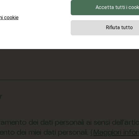
Accetta tutti i cook
TELEFONO
P
ni cookie
Rifiuta tutto
r
attamento dei dati personali ai sensi dell’ar
to dei miei dati personali.
(Maggiori info