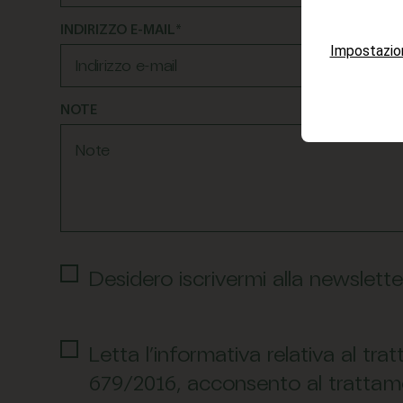
INDIRIZZO E-MAIL*
Impostazio
NOTE
Desidero iscrivermi alla newslette
Letta l’informativa relativa al tr
679/2016, acconsento al trattamen