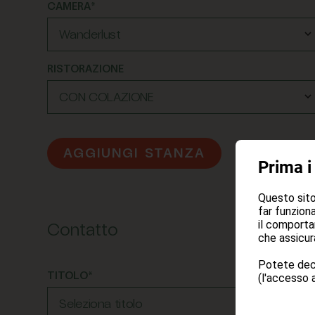
CAMERA*
RISTORAZIONE
AGGIUNGI STANZA
Prima i
Questo sito 
far funziona
il comporta
Contatto
che assicura
Potete deci
TITOLO*
(l'accesso a